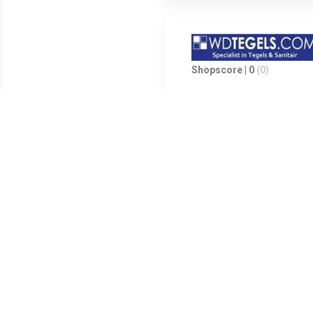
Shopscore | 0
(0)
Atlas hoekfontein 440x275x12
Meest populaire producten