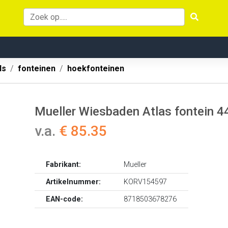
ls
fonteinen
hoekfonteinen
Mueller Wiesbaden Atlas fontein 4
v.a.
€ 85.35
Fabrikant:
Mueller
Artikelnummer:
KORV154597
EAN-code:
8718503678276