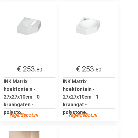
€ 253.
€ 253.
80
80
INK Matrix
INK Matrix
hoekfontein -
hoekfontein -
27x27x10cm - 0
27x27x10cm - 1
kraangaten -
kraangat -
polysto...
polystone...
Tegeldepot.nl
Tegeldepot.nl