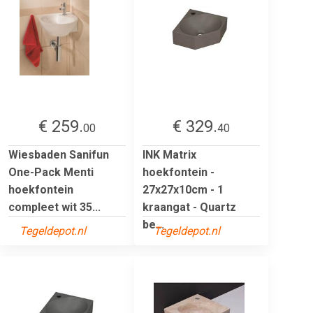
€ 259.
€ 329.
00
40
Wiesbaden Sanifun
INK Matrix
One-Pack Menti
hoekfontein -
hoekfontein
27x27x10cm - 1
compleet wit 35...
kraangat - Quartz
be...
Tegeldepot.nl
Tegeldepot.nl