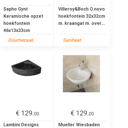
Sapho Gynt
Villeroy&Boch O.novo
Keramische opzet
hoekfontein 32x32cm
hoekfontein
m. kraangat m. over...
46x13x33cm
Douchezaak
Saniheat
€ 129.
€ 129.
00
00
Lambini Designs
Mueller Wiesbaden