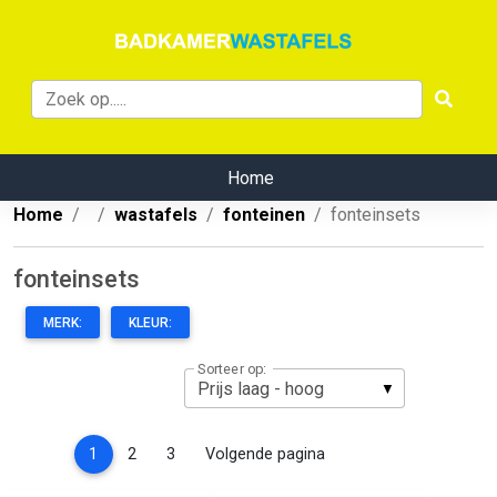
Home
Home
wastafels
fonteinen
fonteinsets
fonteinsets
MERK:
KLEUR:
Sorteer op:
(current)
1
2
3
Volgende pagina