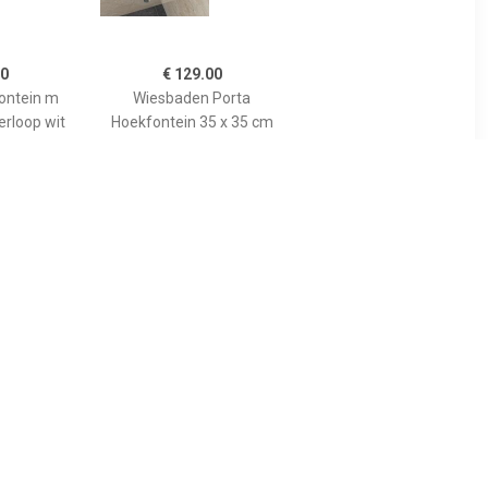
80
€ 129.00
ontein m
Wiesbaden Porta
erloop wit
Hoekfontein 35 x 35 cm
Wit
00
€ 97.50
mpact
Capella hoekfontein
 45cm 1
44,5x31x13cm wit 19554
verloop wit
000