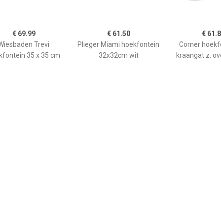
€ 69.99
€ 61.50
€ 61.
Wiesbaden Trevi
Plieger Miami hoekfontein
Corner hoekf
kfontein 35 x 35 cm
32x32cm wit
kraangat z. ov
wit
€ 134.95
€ 235.00
€ 85.
 hoekfontein 46cm 1
Flush 5 toiletfontein met
Renova co
ngat zonder overloop
kraangat wit keramiek
hoekfontein
wit 124729000
kraangat met o
276132