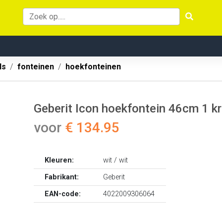
ls
fonteinen
hoekfonteinen
Geberit Icon hoekfontein 46cm 1 k
voor
€ 134.95
Kleuren:
wit / wit
Fabrikant:
Geberit
EAN-code:
4022009306064