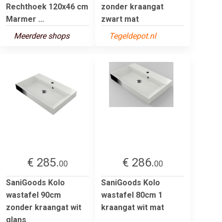
Rechthoek 120x46 cm
zonder kraangat
Marmer ...
zwart mat
Meerdere shops
Tegeldepot.nl
€ 285.
€ 286.
00
00
SaniGoods Kolo
SaniGoods Kolo
wastafel 90cm
wastafel 80cm 1
zonder kraangat wit
kraangat wit mat
glans