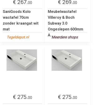
€ 267.
€ 269.
00
00
SaniGoods Kolo
Meubelwastafel
wastafel 70cm
Villeroy & Boch
zonder kraangat wit
Subway 3.0
mat
Ongeslepen 600mm
A...
Tegeldepot.nl
Meerdere shops
€ 275.
€ 275.
00
00