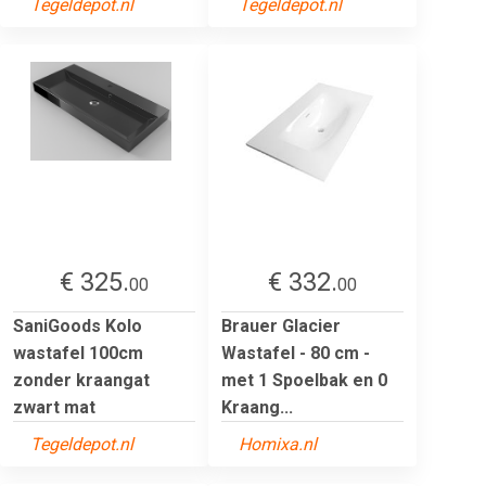
Tegeldepot.nl
Tegeldepot.nl
€ 325.
€ 332.
00
00
SaniGoods Kolo
Brauer Glacier
wastafel 100cm
Wastafel - 80 cm -
zonder kraangat
met 1 Spoelbak en 0
zwart mat
Kraang...
Tegeldepot.nl
Homixa.nl