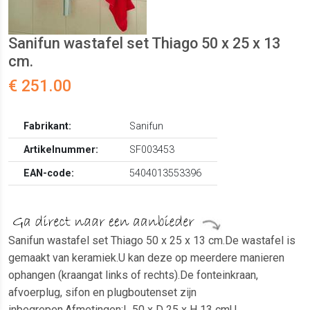
Sanifun wastafel set Thiago 50 x 25 x 13
cm.
€ 251.00
Fabrikant:
Sanifun
Artikelnummer:
SF003453
EAN-code:
5404013553396
Sanifun wastafel set Thiago 50 x 25 x 13 cm.De wastafel is
gemaakt van keramiek.U kan deze op meerdere manieren
ophangen (kraangat links of rechts).De fonteinkraan,
afvoerplug, sifon en plugboutenset zijn
inbegrepen.Afmetingen:L 50 x D 25 x H 13 cmU