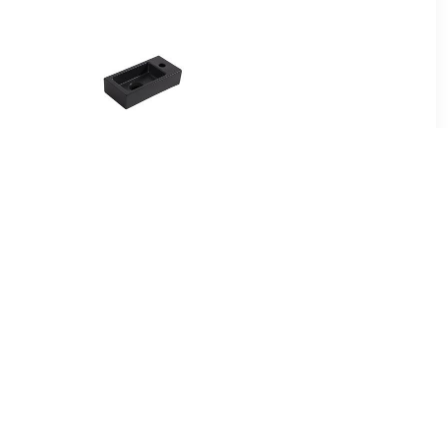
00
€ 139.00
ud Zonder
Enkele wastafel
x46,6 cm
Mat Zwart