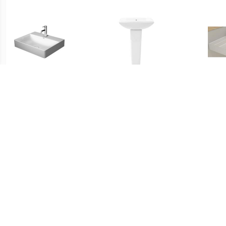
€ 509.00
€ 154.99
Durasquare
vidaXL Wastafel op voet
meubelwastafel met 1
vrijstaand 580x470x200
Kraa
kraangat 60 x 47 cm. wit
mm keramiek wit