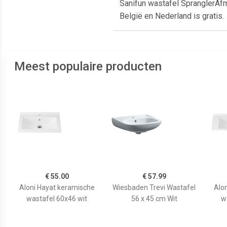
Sanifun wastafel SpranglerAfm
België en Nederland is gratis.
Meest populaire producten
€ 55.00
€ 57.99
Aloni Hayat keramische
Wiesbaden Trevi Wastafel
Alo
wastafel 60x46 wit
56 x 45 cm Wit
w