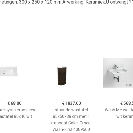
etingen: 300 x 250 x 120 mm.Afwerking: Keramiek.U ontvangt ?10,
€ 68.00
€ 1837.00
€ 568.
ni Hayat keramische
staande wastafel
Wash Me wasta
astafel 80x46 wit
85x50x38 cm met 1
wit kera
kraangat Color-Croco-
Wash-First 4009500