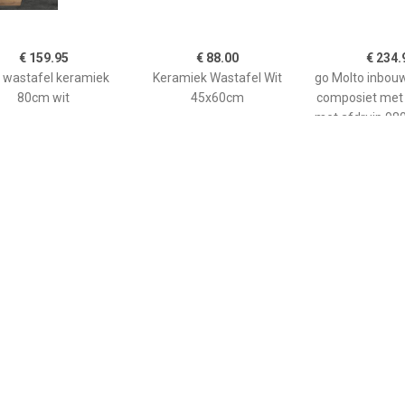
€ 159.95
€ 88.00
€ 234.
i wastafel keramiek
Keramiek Wastafel Wit
go Molto inbou
80cm wit
45x60cm
composiet met
met afdruip 98
met vierkant
plug omkeerb
onderkast
35123431
€ 149.00
€ 821.12
€ 247.
gs wastafel 60cm
Loft inbouw wastafel
Go Mol