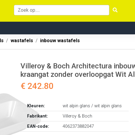
ls
wastafels
inbouw wastafels
Villeroy & Boch Architectura inbo
kraangat zonder overloopgat Wit A
€ 242.80
Kleuren:
wit alpin glans / wit alpin glans
Fabrikant:
Villeroy & Boch
EAN-code:
4062373882047