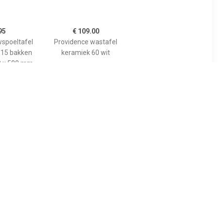
95
€ 109.00
wspoeltafel
Providence wastafel
 15 bakken
keramiek 60 wit
0 x 500 mm
e manuele
aar grijs
 80 cm
01308
35
€ 231.01
to
go Molto inbouwspoeltafel