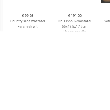
€ 99.95
€ 191.00
Country slide wastafel
No.1 inbouwwastafel
Sof
keramiek wit
55x43.5x17.5cm
Hoogglans Wit
03555500272
€ 188.97
€ 146.99
go Molto inbouwspoeltafel
vidaXL Wastafelkast met
Le