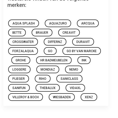
merken:
AQUA SPLASH
AQUAZURO
ARCQUA
BETTE
BRAUER
CREAVIT
CROSSWATER
DIFFERNZ
DURAVIT
FORZALAQUA
GO
GO BY VAN MARCKE
GROHE
HR BADMEUBELEN
INK
LOGGERE
MONDIAZ
NEMO
PLIEGER
RIHO
SANICLASS
SANIFUN
THEBALUX
VIDAXL
VILLEROY & BOCH
WIESBADEN
XENZ