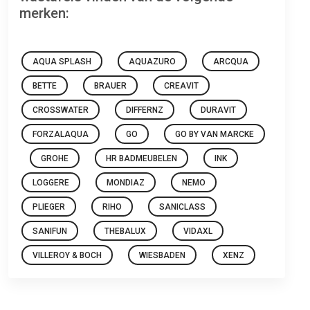
merken:
AQUA SPLASH
AQUAZURO
ARCQUA
BETTE
BRAUER
CREAVIT
CROSSWATER
DIFFERNZ
DURAVIT
FORZALAQUA
GO
GO BY VAN MARCKE
GROHE
HR BADMEUBELEN
INK
LOGGERE
MONDIAZ
NEMO
PLIEGER
RIHO
SANICLASS
SANIFUN
THEBALUX
VIDAXL
VILLEROY & BOCH
WIESBADEN
XENZ