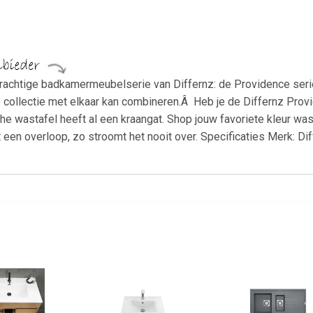
rachtige badkamermeubelserie van Differnz: de Providence serie
 de collectie met elkaar kan combineren.Â Heb je de Differnz Pro
 wastafel heeft al een kraangat. Shop jouw favoriete kleur wast
ft een overloop, zo stroomt het nooit over. Specificaties Merk: D