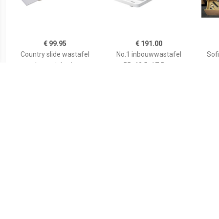
€ 99.95
€ 191.00
Country slide wastafel
No.1 inbouwwastafel
Sof
keramiek wit
55x43.5x17.5cm
Hoogglans Wit
03555500272
€ 188.97
€ 146.99