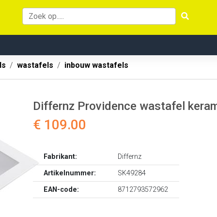
ls
wastafels
inbouw wastafels
Differnz Providence wastafel keram
€ 109.00
Fabrikant:
Differnz
Artikelnummer:
SK49284
EAN-code:
8712793572962