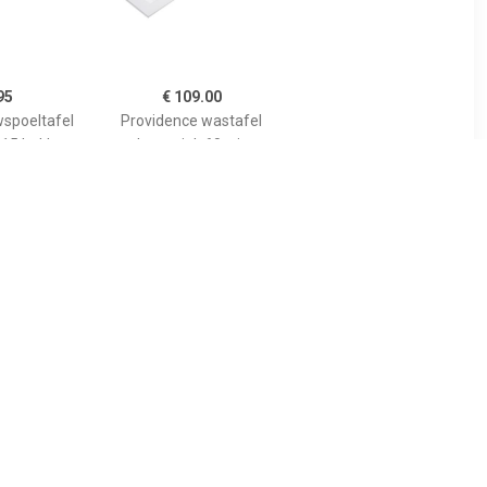
95
€ 109.00
wspoeltafel
Providence wastafel
 15 bakken
keramiek 60 wit
0 x 500 mm
e manuele
aar grijs
 80 cm
01308
35
€ 231.01