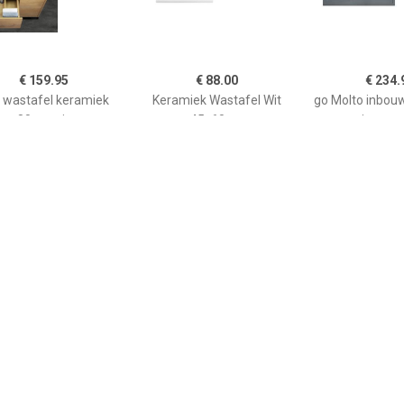
€ 159.95
€ 88.00
€ 234.
i wastafel keramiek
Keramiek Wastafel Wit
go Molto inbou
80cm wit
45x60cm
composiet met
met afdruip 98
met vierkant
plug omkeerb
onderkast
35123431
€ 149.00
€ 821.12
€ 247.