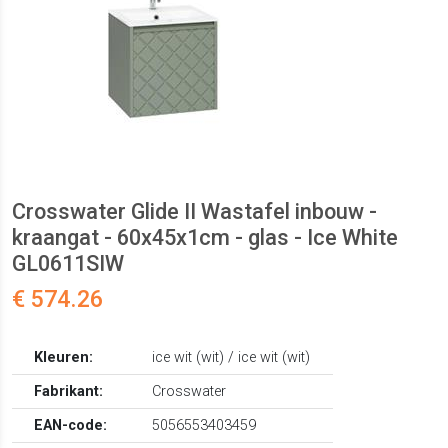
Crosswater Glide II Wastafel inbouw -
kraangat - 60x45x1cm - glas - Ice White
GL0611SIW
€ 574.26
Kleuren:
ice wit (wit) / ice wit (wit)
Fabrikant:
Crosswater
EAN-code:
5056553403459