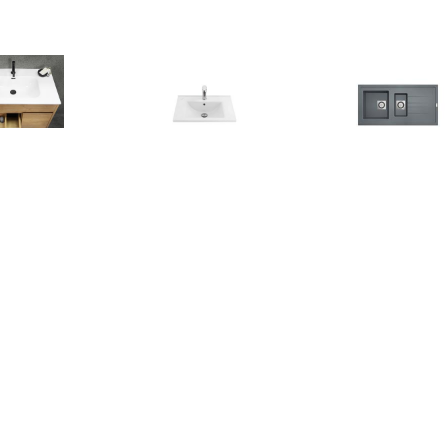
€ 159.95
€ 88.00
€ 234.
i wastafel keramiek
Keramiek Wastafel Wit
go Molto inbou
80cm wit
45x60cm
composiet met
met afdruip 98
met vierkant
plug omkeerb
onderkast
35123431