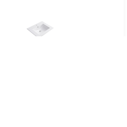
95
€ 109.00
wspoeltafel
Providence wastafel
 15 bakken
keramiek 60 wit
0 x 500 mm
e manuele
aar grijs
 80 cm
01308