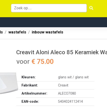
ls
wastafels
inbouw wastafels
Creavit Aloni Aleco 85 Keramiek W
voor
€ 75.00
Kleuren:
glans wit / glans wit
Fabrikant:
Creavit
Artikelnummer:
ALECO7080
EAN-code:
5404024112414