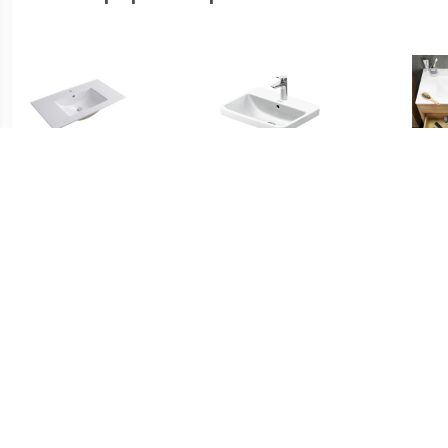
€ 99.95
€ 191.00
Country slide wastafel
No.1 inbouwwastafel
Sof
keramiek wit
55x43.5x17.5cm
Hoogglans Wit
03555500272