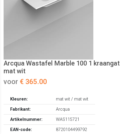
Arcqua Wastafel Marble 100 1 kraangat
mat wit
voor
€ 365.00
Kleuren:
mat wit / mat wit
Fabrikant:
Arcqua
Artikelnummer:
WAS115721
EAN-code:
8720104499792