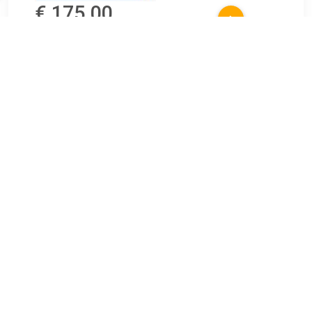
€ 175.00
Verzenden: € 0.00
Voorradig.
Aqua Splash wastafel 100cmx36cm twee kraangaten wit
TERUG
Algemeen
Koopadvies, FAQ over?
Privacy Policy