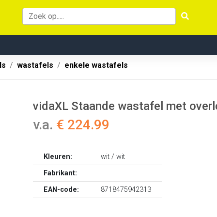
ls
wastafels
enkele wastafels
vidaXL Staande wastafel met overl
v.a.
€ 224.99
Kleuren:
wit / wit
Fabrikant:
EAN-code:
8718475942313