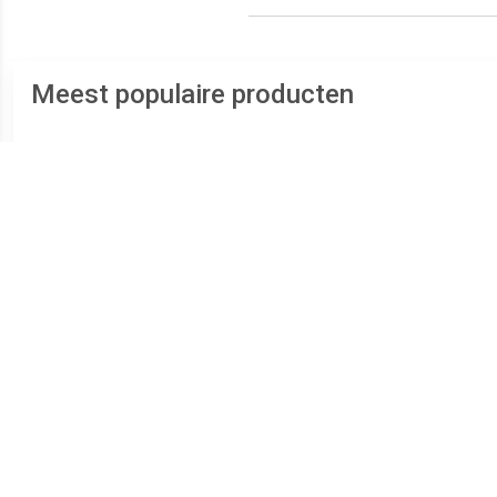
Meest populaire producten
€ 55.00
€ 57.99
Aloni Hayat keramische
Wiesbaden Trevi Wastafel
Alo
wastafel 60x46 wit
56 x 45 cm Wit
w