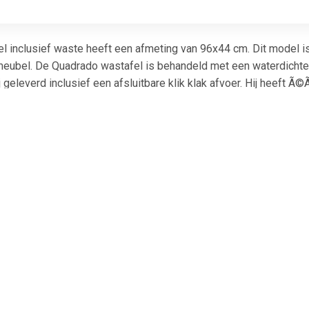
inclusief waste heeft een afmeting van 96x44 cm. Dit model is 
ubel. De Quadrado wastafel is behandeld met een waterdichte 
j geleverd inclusief een afsluitbare klik klak afvoer. Hij heeft Ã
roducten. * Beton; * In badkamermeubel; * Waterdichte nanolaag