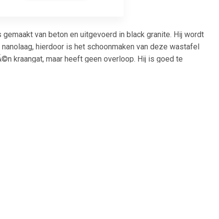
gemaakt van beton en uitgevoerd in black granite. Hij wordt
nanolaag, hierdoor is het schoonmaken van deze wastafel
©Ã©n kraangat, maar heeft geen overloop. Hij is goed te
; * Inclusief waste; * Goed te combineren.