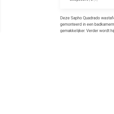
Deze Sapho Quadrado wastafel 
gemonteerd in een badkamerme
gemakkelijker. Verder wordt hi
combineren met andere Sapho p
Meest populaire producten