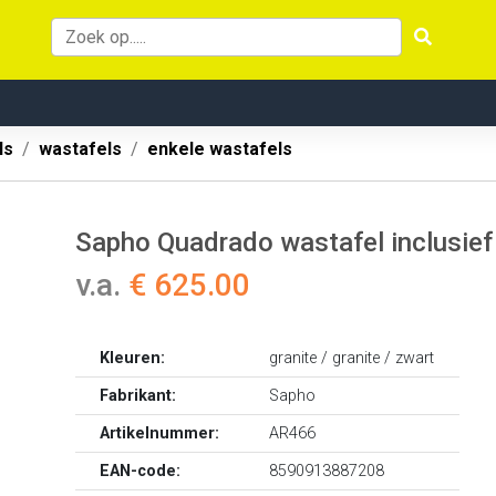
ls
wastafels
enkele wastafels
Sapho Quadrado wastafel inclusief
v.a.
€ 625.00
Kleuren:
granite / granite / zwart
Fabrikant:
Sapho
Artikelnummer:
AR466
EAN-code:
8590913887208