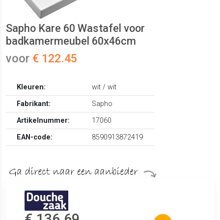
Sapho Kare 60 Wastafel voor
badkamermeubel 60x46cm
voor
€ 122.45
Kleuren:
wit / wit
Fabrikant:
Sapho
Artikelnummer:
17060
EAN-code:
8590913872419
€ 136.69