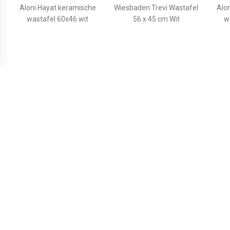
Aloni Hayat keramische
Wiesbaden Trevi Wastafel
Alo
wastafel 60x46 wit
56 x 45 cm Wit
w
€ 509.00
€ 154.99
Durasquare
vidaXL Wastafel op voet
meubelwastafel met 1
vrijstaand 580x470x200
Kraa
kraangat 60 x 47 cm. wit
mm keramiek wit