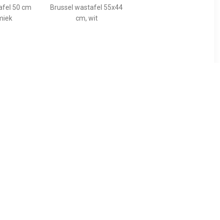
fel 50 cm
Brussel wastafel 55x44
miek
cm, wit
00
€ 139.00
ud Zonder
Enkele wastafel
x46,6 cm
Mat Zwart