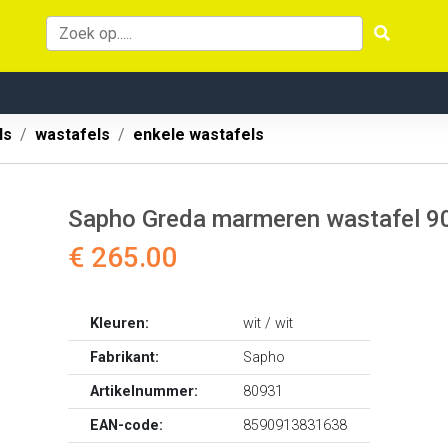
ls
wastafels
enkele wastafels
Sapho Greda marmeren wastafel 9
€ 265.00
Kleuren:
wit / wit
Fabrikant:
Sapho
Artikelnummer:
80931
EAN-code:
8590913831638