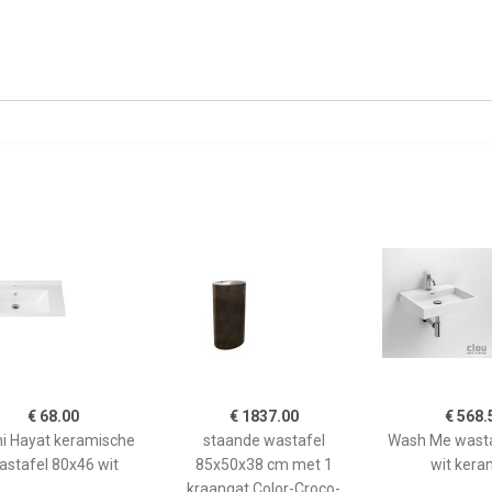
€ 68.00
€ 1837.00
€ 568.
ni Hayat keramische
staande wastafel
Wash Me wasta
astafel 80x46 wit
85x50x38 cm met 1
wit kera
kraangat Color-Croco-