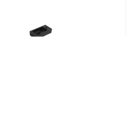
00
€ 139.00
ud Zonder
Enkele wastafel
x46,6 cm
Mat Zwart