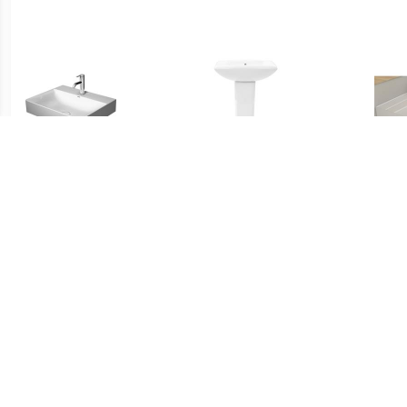
€ 509.00
€ 154.99
Durasquare
vidaXL Wastafel op voet
meubelwastafel met 1
vrijstaand 580x470x200
Kraa
kraangat 60 x 47 cm. wit
mm keramiek wit