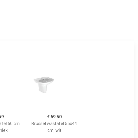
59
€ 69.50
fel 50 cm
Brussel wastafel 55x44
miek
cm, wit