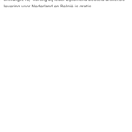
levering voor Nederland en België is gratis.
TERUG
Algemeen
Koopadvies, FAQ over?
Privacy Policy
Cookies
Disclaimer
Zakelijk
Webwinkel aansluiten