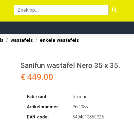
ls
wastafels
enkele wastafels
Sanifun wastafel Nero 35 x 35.
€ 449.00
Fabrikant:
Sanifun
Artikelnummer:
36.4085
EAN-code:
5404013550326