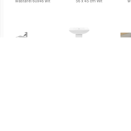
wastafel 60x46 wit
56 x 45 cm Wit
w
€ 509.00
€ 154.99
Durasquare
vidaXL Wastafel op voet
meubelwastafel met 1
vrijstaand 580x470x200
Kraa
kraangat 60 x 47 cm. wit
mm keramiek wit