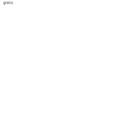
gratis.
TERUG
Algemeen
Koopadvies, FAQ over?
Privacy Policy
Cookies
Disclaimer
Zakelijk
Webwinkel aansluiten