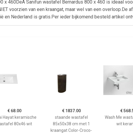
00 x 460DeÂ Sanifun wastafel Bernardus 800 x 460 is ideaal vo
 NIET voorzien van een kraangat, maar wel van een overloop.De a
 en Nederland is gratis.Per ieder bijkomend besteld artikel ontv
€ 68.00
€ 1837.00
€ 568.
ni Hayat keramische
staande wastafel
Wash Me wasta
astafel 80x46 wit
85x50x38 cm met 1
wit kera
kraangat Color-Croco-