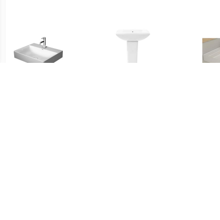
€ 509.00
€ 154.99
Durasquare
vidaXL Wastafel op voet
meubelwastafel met 1
vrijstaand 580x470x200
Kraa
kraangat 60 x 47 cm. wit
mm keramiek wit