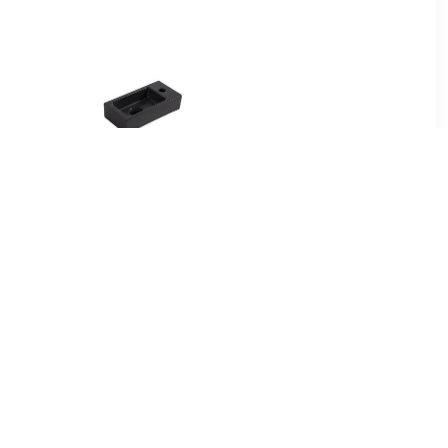
00
€ 139.00
ud Zonder
Enkele wastafel
x46,6 cm
Mat Zwart