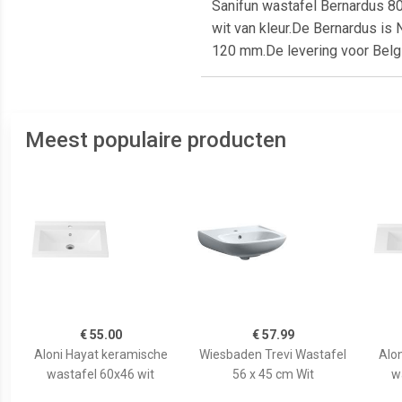
Sanifun wastafel Bernardus 8
wit van kleur.De Bernardus is
120 mm.De levering voor België
Meest populaire producten
€ 55.00
€ 57.99
Aloni Hayat keramische
Wiesbaden Trevi Wastafel
Alo
wastafel 60x46 wit
56 x 45 cm Wit
w