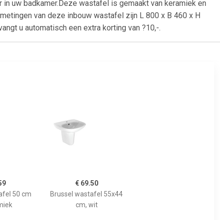
or in uw badkamer.Deze wastafel is gemaakt van keramiek en
fmetingen van deze inbouw wastafel zijn L 800 x B 460 x H
angt u automatisch een extra korting van ?10,-.
59
€ 69.50
fel 50 cm
Brussel wastafel 55x44
miek
cm, wit