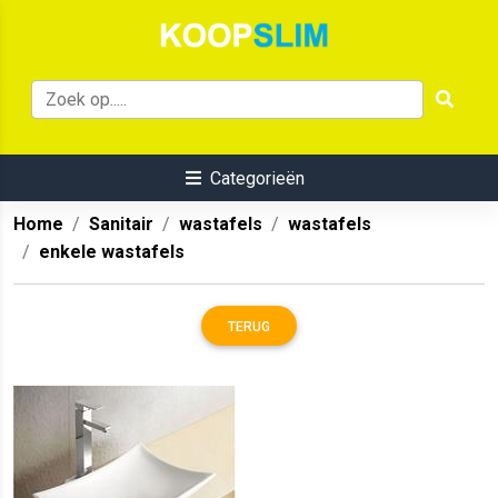
Categorieën
Home
Sanitair
wastafels
wastafels
enkele wastafels
TERUG