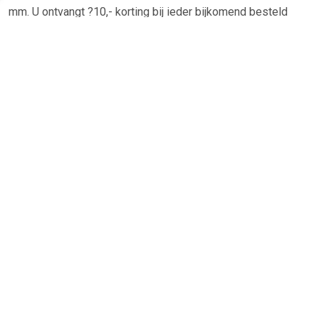
mm. U ontvangt ?10,- korting bij ieder bijkomend besteld
artikel.De levering voor België en Nederland is gratis.
TERUG
Algemeen
Koopadvies, FAQ over?
Privacy Policy
Cookies
Disclaimer
Zakelijk