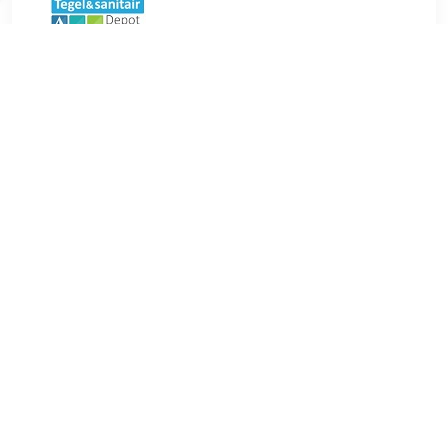
€ 499.00
Verzenden: € 0.00
1 dag
Plieger Kansas wastafel 2 kraangaten met overloop
100x45cm matwit 0271040 kopen? Sanitairwinkel.nl is dé
Plieger specialist met een groot assortiment Standaard
wastafels. Bestellingen worden gratis verzonden vanaf €
100 en je hebt standaard 30 dagen bedenktijd.
TERUG