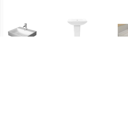
€ 509.00
€ 154.99
Durasquare
vidaXL Wastafel op voet
meubelwastafel met 1
vrijstaand 580x470x200
Kraa
kraangat 60 x 47 cm. wit
mm keramiek wit