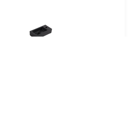
00
€ 139.00
ud Zonder
Enkele wastafel
x46,6 cm
Mat Zwart