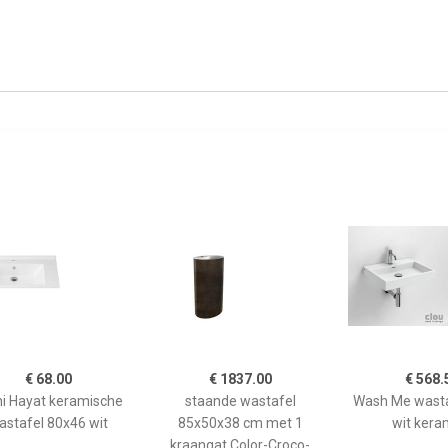
€ 68.00
€ 1837.00
€ 568.
ni Hayat keramische
staande wastafel
Wash Me wasta
astafel 80x46 wit
85x50x38 cm met 1
wit kera
kraangat Color-Croco-