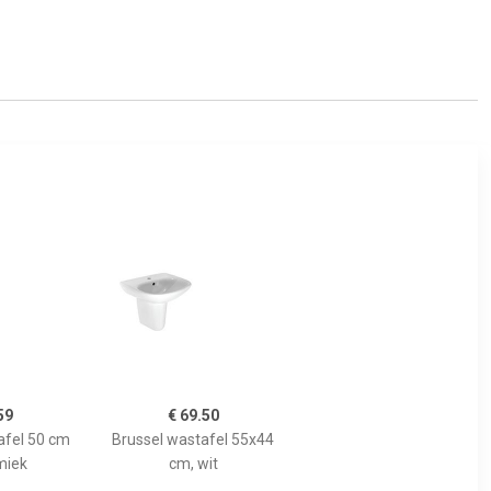
59
€ 69.50
fel 50 cm
Brussel wastafel 55x44
miek
cm, wit