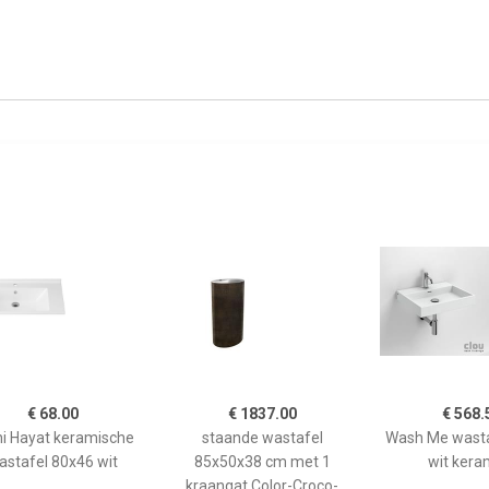
€ 68.00
€ 1837.00
€ 568.
ni Hayat keramische
staande wastafel
Wash Me wasta
astafel 80x46 wit
85x50x38 cm met 1
wit kera
kraangat Color-Croco-