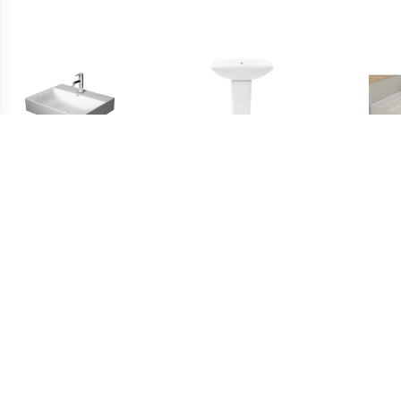
€ 509.00
€ 154.99
Durasquare
vidaXL Wastafel op voet
meubelwastafel met 1
vrijstaand 580x470x200
Kraa
kraangat 60 x 47 cm. wit
mm keramiek wit