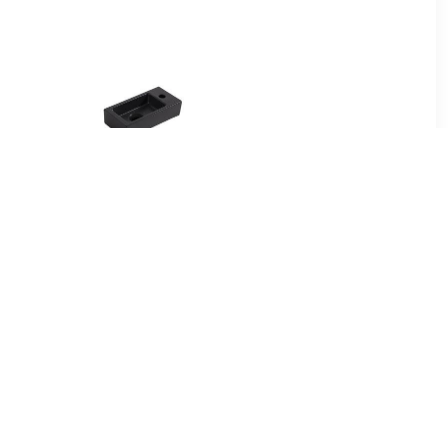
00
€ 139.00
ud Zonder
Enkele wastafel
x46,6 cm
Mat Zwart