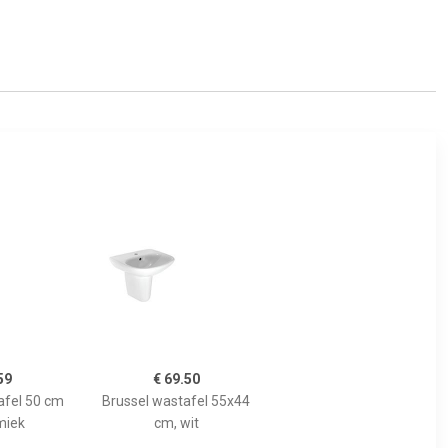
59
€ 69.50
fel 50 cm
Brussel wastafel 55x44
miek
cm, wit