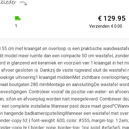
€ 129.95
1
Verzenden: € 0.00
l 55 cm met kraangat en overloop is een praktische wandwastaf
dit model meer ruimte dan een compacte 50 cm wastafel, zonder
erd in glanzend wit keramiek en voorzien van 1 kraangat in het
 afvoer gesloten is. Dankzij de vaste rugwand sluit de wastafel
oekige uitvoering1 kraangat middenMet zichtbare overloopHan
maat boutgaten 280 mmMontage en aansluitingDe wastafel word
vestigingen. Controleer vooraf de positie van water- en afvoer
raan, sifon en afvoerplug worden niet meegeleverd. Combineer 
r een complete installatie.Wanneer past deze maat goed℃Wannee
n hangende badkameropstellingWanneer een wastafel met overlo
#onder-copy h3 { font-weight: 600; color: #555; margin-top: 1.2e
#onder-copy hr { border: none; border-top: 1px solid #e5e5e5; 