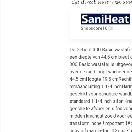
Shopscore | 0
(0)
De Geberit 300 Basic wastafe
een diepte van 44,5 cm biedt 
300 Basic wastafel is uitgevo
over de rand loopt wanneer de
44,5 cmHoogte 19,5 cmRechth
mmAansluiting 1 1/4 inchHart
geschikt voor gangbare wandbe
standaard 1 1/4 inch sifon.K
geschikte afvoer en sifon voo
midden kraangat zoektVoor ee
transform: none !important; }
copy p { margin-top: 0.3em; }