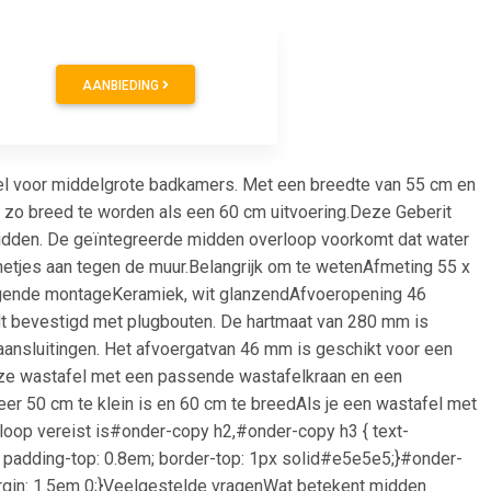
AANBIEDING
el voor middelgrote badkamers. Met een breedte van 55 cm en
 zo breed te worden als een 60 cm uitvoering.Deze Geberit
 midden. De geïntegreerde midden overloop voorkomt dat water
 netjes aan tegen de muur.Belangrijk om te wetenAfmeting 55 x
gende montageKeramiek, wit glanzendAfvoeropening 46
t bevestigd met plugbouten. De hartmaat van 280 mm is
aansluitingen. Het afvoergatvan 46 mm is geschikt voor een
deze wastafel met een passende wastafelkraan en een
r 50 cm te klein is en 60 cm te breedAls je een wastafel met
op vereist is#onder-copy h2,#onder-copy h3 { text-
m; padding-top: 0.8em; border-top: 1px solid#e5e5e5;}#onder-
margin: 1.5em 0;}Veelgestelde vragenWat betekent midden