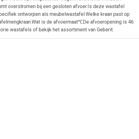
omt overstromen bij een gesloten afvoer.Is deze wastafel
pecifiek ontworpen als meubelwastafel.Welke kraan past op
stafelmengkraan.Wat is de afvoermaat℃De afvoeropening is 46
rie wastafels of bekijk het assortiment van Geberit.
59
€ 69.50
fel 50 cm
Brussel wastafel 55x44