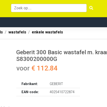
ls
wastafels
enkele wastafels
Geberit 300 Basic wastafel m. kra
S8300200000G
voor
€ 112.84
Fabrikant:
GEBERIT
EAN-code:
4025410722874