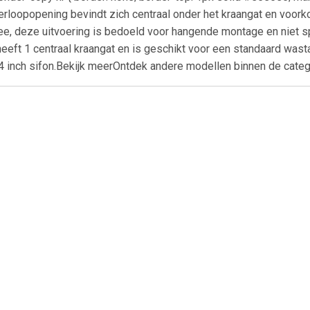
rloopopening bevindt zich centraal onder het kraangat en voork
, deze uitvoering is bedoeld voor hangende montage en niet s
eft 1 centraal kraangat en is geschikt voor een standaard wa
 inch sifon.Bekijk meerOntdek andere modellen binnen de catego
€ 68.00
€ 1837.00
€ 568.
ni Hayat keramische
staande wastafel
Wash Me wasta