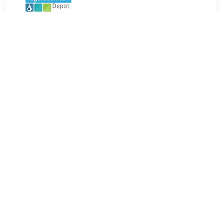
€ 159.00
Verzenden: € 0.00
14 dagen
€ 159.00
Verzenden: € 0.00
Voorradig.
Duravit D-Neo wastafel 65x44x17cm 1 kraangat rechthoek
Keramiek Wit 2366650060 kopen℃ Sanitairwinkel.nl is dé
Duravit specialist met een groot assortiment Standaard