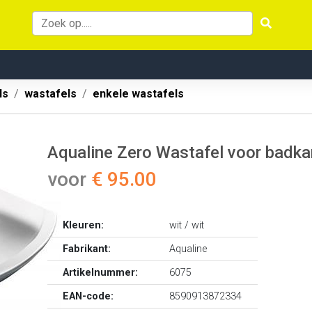
ls
wastafels
enkele wastafels
Aqualine Zero Wastafel voor bad
voor
€ 95.00
Kleuren:
wit / wit
Fabrikant:
Aqualine
Artikelnummer:
6075
EAN-code:
8590913872334