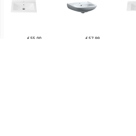
€ 55.00
€ 57.99
Aloni Hayat keramische
Wiesbaden Trevi Wastafel
Alo
wastafel 60x46 wit
56 x 45 cm Wit
w
€ 509.00
€ 154.99
Durasquare
vidaXL Wastafel op voet