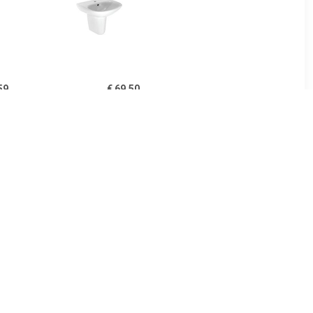
59
€ 69.50
fel 50 cm
Brussel wastafel 55x44
miek
cm, wit
00
€ 139.00
ud Zonder
Enkele wastafel