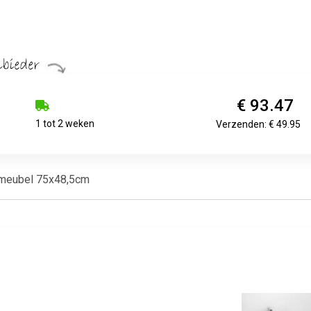
€ 93.47
1 tot 2 weken
Verzenden: € 49.95
rmeubel 75x48,5cm