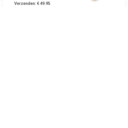
Verzenden: € 49.95
1 tot 2 weken
Keramische wasbak met overloopcombinatie 55cm
TERUG
Algemeen
Koopadvies, FAQ over?
Privacy Policy
Cookies
Disclaimer