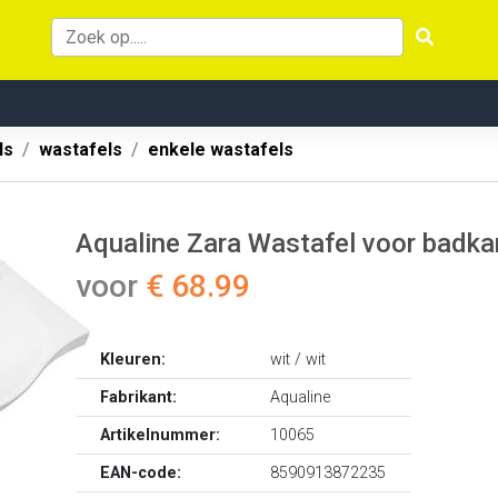
ls
wastafels
enkele wastafels
Aqualine Zara Wastafel voor bad
voor
€ 68.99
Kleuren:
wit / wit
Fabrikant:
Aqualine
Artikelnummer:
10065
EAN-code:
8590913872235