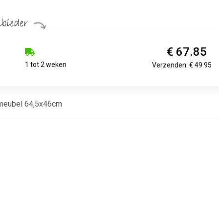
€ 67.85
1 tot 2 weken
Verzenden: € 49.95
rmeubel 64,5x46cm