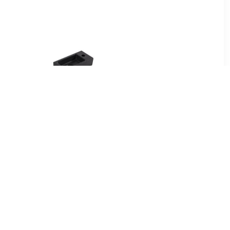
00
€ 139.00
ud Zonder
Enkele wastafel
x46,6 cm
Mat Zwart