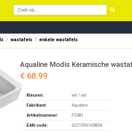
ls
wastafels
enkele wastafels
Aqualine Modis Keramische wasta
€ 68.99
Kleuren:
wit / wit
Fabrikant:
Aqualine
Artikelnummer:
FS981
EAN-code:
6221006169834