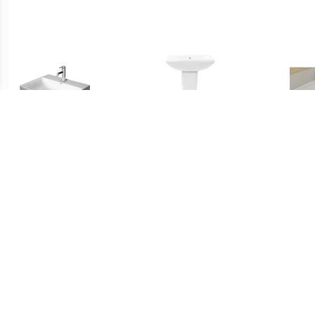
€ 509.00
€ 154.99
Durasquare
vidaXL Wastafel op voet
meubelwastafel met 1
vrijstaand 580x470x200
Kraa
kraangat 60 x 47 cm. wit
mm keramiek wit