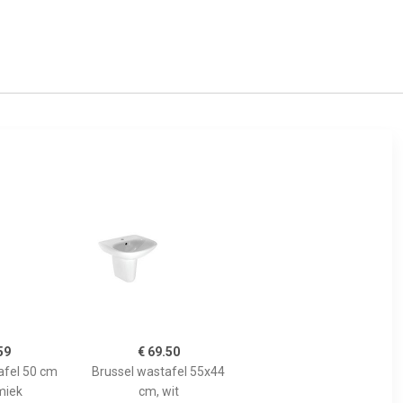
59
€ 69.50
fel 50 cm
Brussel wastafel 55x44
miek
cm, wit