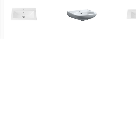
€ 55.00
€ 57.99
Aloni Hayat keramische
Wiesbaden Trevi Wastafel
Alo
wastafel 60x46 wit
56 x 45 cm Wit
w
€ 509.00
€ 154.99