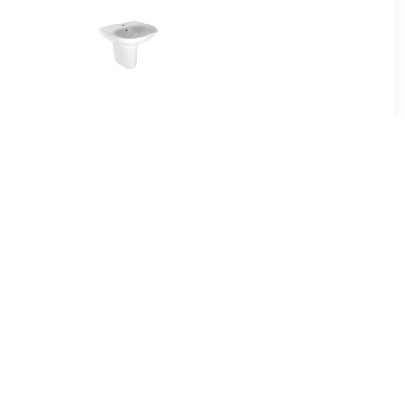
59
€ 69.50
fel 50 cm
Brussel wastafel 55x44
miek
cm, wit
00
€ 139.00