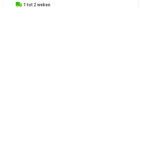
1 tot 2 weken
Luciola Gegoten marmeren dubbele wastafel 150x50cm wit
TERUG
Algemeen
Koopadvies, FAQ over?
Privacy Policy
Cookies
Disclaimer