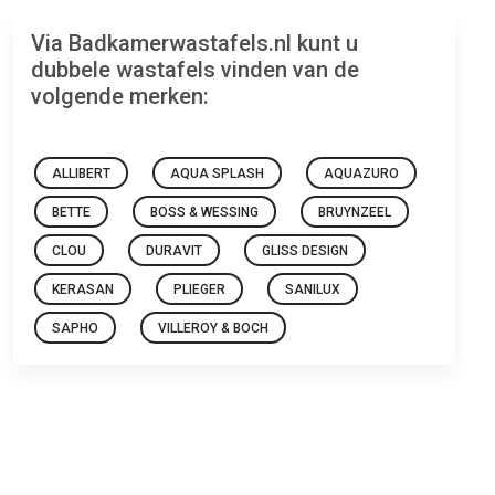
Via Badkamerwastafels.nl kunt u
dubbele wastafels vinden van de
volgende merken:
ALLIBERT
AQUA SPLASH
AQUAZURO
BETTE
BOSS & WESSING
BRUYNZEEL
CLOU
DURAVIT
GLISS DESIGN
KERASAN
PLIEGER
SANILUX
SAPHO
VILLEROY & BOCH