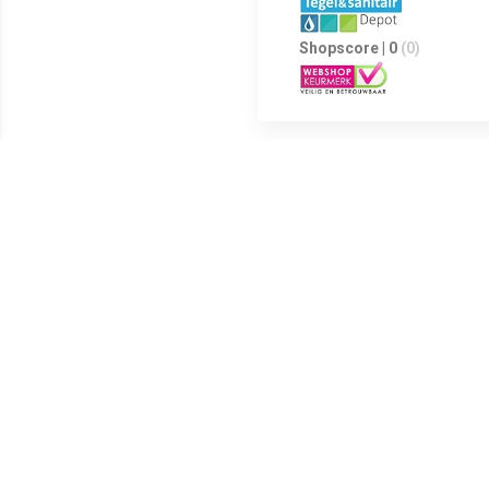
Shopscore | 0
(0)
Wastafel Boss & Wessing Zonde
op zoek naar uitstekende kwal
combinatie met een stijlvolle 
wastafel bedraagt 45.5 cm cm 
kraangaten. Hierdoor is deze 
van te maken omdat het geen p
bestendig tegen vocht, vlekken
houden. Omdat het door en doo
behouden in jouw design badkam
Wastafel Boss & Wessing Zonde
* Kleur: Wit * Aantal kraangate