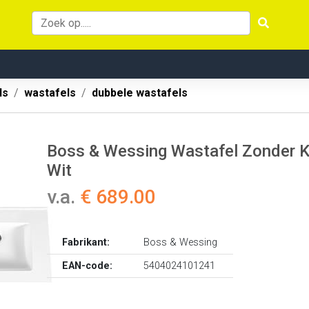
ls
wastafels
dubbele wastafels
Boss & Wessing Wastafel Zonder K
Wit
v.a.
€ 689.00
Fabrikant:
Boss & Wessing
EAN-code:
5404024101241