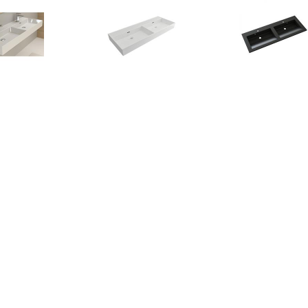
€ 407.00
€ 403.29
€ 540.
afel Dubbel Cloud 2
Wastafel Dubbel Cloud
Dubbele Wasta
ngaten 120x46,6 cm
Zonder Kraangat 120x46,6
1202x20x462
met Overloop Wit
cm met Overloop Wit
Grani
€ 580.00
€ 566.00
€ 566.