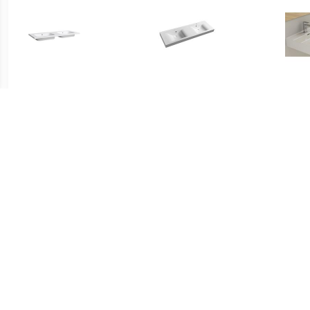
€ 377.50
€ 559.00
Wastafel Classic
Wastafel Flavia Dubbel
Wast
120x47x3 cm
Rechthoek 160x50 cm
Kraa
Mineraalmarmer Mat Wit
Marmer Wit
Dubbel
€ 490.00
€ 550.00