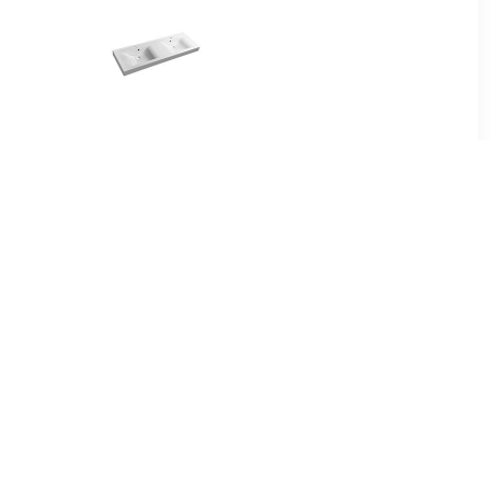
00
€ 545.00
fel SLIDE
Wastafel Flavia Dubbel
mm Zwart
Rechthoek 150x50 cm
et
Marmer Wit
00
€ 1054.36